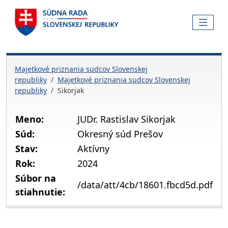
Skočiť na hlavnú navigáciu
Skočiť na obsah
Skočiť na bočnú lištu
Skočiť na pätičku
MENU
Majetkové priznania sudcov Slovenskej
republiky
Majetkové priznania sudcov Slovenskej
republiky
Sikorjak
Meno:
JUDr. Rastislav Sikorjak
Súd:
Okresný súd Prešov
Stav:
Aktívny
Rok:
2024
Súbor na
/data/att/4cb/18601.fbcd5d.pdf
stiahnutie: