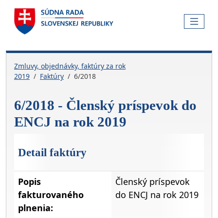
Skočiť na hlavnú navigáciu
Skočiť na obsah
Skočiť na bočnú lištu
Skočiť na pätičku
MENU
Zmluvy, objednávky, faktúry za rok
2019
Faktúry
6/2018
6/2018 - Členský príspevok do
ENCJ na rok 2019
Detail faktúry
Popis
Členský príspevok
fakturovaného
do ENCJ na rok 2019
plnenia: