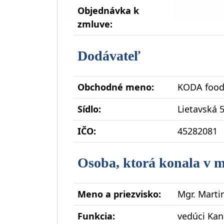
Objednávka k
zmluve:
Dodávateľ
Obchodné meno:
KODA food,
Sídlo:
Lietavská 5
IČO:
45282081
Osoba, ktorá konala v 
Meno a priezvisko:
Mgr. Marti
Funkcia:
vedúci Kan