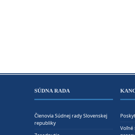
SÚDNA RADA
KAN
Členovia Súdnej rady Slovenskej
Poskyt
republiky
Voľné