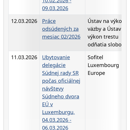
10.02.2026 -
09.03.2026
12.03.2026
Práce
Ústav na výkon
odsúdených za
väzby a Ústav na
mesiac 02/2026
výkon trestu
odňatia slobody
11.03.2026
Ubytovanie
Sofitel
delegácie
Luxembourg
Súdnej rady SR
Europe
počas oficiálnej
návštevy
Súdneho dvora
EÚ v
Luxemburgu,
04.03.2026 -
06.03.2026