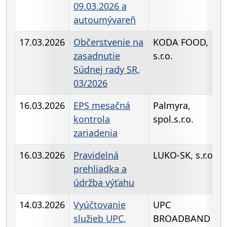
09.03.2026 a
autoumývareň
17.03.2026
Občerstvenie na
KODA FOOD,
zasadnutie
s.r.o.
Súdnej rady SR,
03/2026
16.03.2026
EPS mesačná
Palmyra,
kontrola
spol.s.r.o.
zariadenia
16.03.2026
Pravidelná
LUKO-SK, s.r.o.
prehliadka a
údržba výťahu
14.03.2026
Vyúčtovanie
UPC
služieb UPC,
BROADBAND