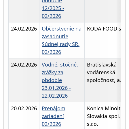
obdobie
12/2025 -
02/2026
24.02.2026
Občerstvenie na
KODA FOOD s.r.o
zasadnutie
Súdnej rady SR,
02/2026
24.02.2026
Vodné, stočné,
Bratislavská
zrážky za
vodárenská
obdobie
spoločnosť, a.s.
23.01.2026 -
22.02.2026
20.02.2026
Prenájom
Konica Minolta
zariadení
Slovakia spol.
02/2026
s.r.o.