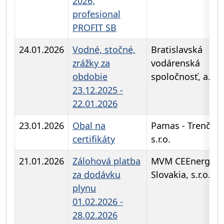
2026,
profesional
PROFIT SB
24.01.2026
Vodné, stočné,
Bratislavská
zrážky za
vodárenská
obdobie
spoločnosť, a.s.
23.12.2025 -
22.01.2026
23.01.2026
Obal na
Pamas - Trenčín,
certifikáty
s.r.o.
21.01.2026
Zálohová platba
MVM CEEnergy
za dodávku
Slovakia, s.r.o.
plynu
01.02.2026 -
28.02.2026