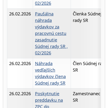
02/2026
26.02.2026
Paušálna
Členka Súdnej
náhrada
rady SR
výdavkov za
pracovnú cestu
zasadnutie
Súdnej rady SR ,
02/2026
26.02.2026
Náhrada
Člen Súdnej rady
vedľajších
SR
výdavkov člena
Súdnej rady SR
26.02.2026
Poskytnutie
Zamestnanec KS
preddavku na
SR
ZPC do