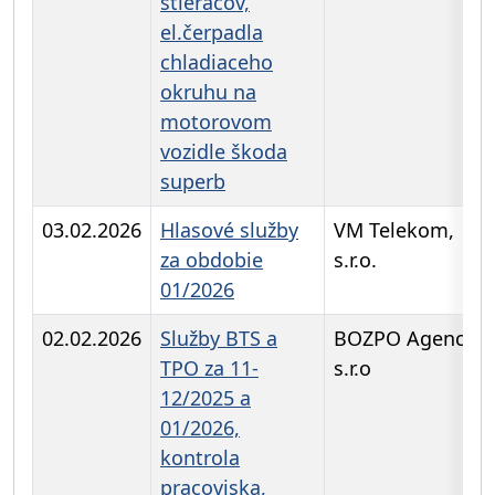
stieračov,
el.čerpadla
chladiaceho
okruhu na
motorovom
vozidle škoda
superb
03.02.2026
Hlasové služby
VM Telekom,
za obdobie
s.r.o.
01/2026
02.02.2026
Služby BTS a
BOZPO Agency
TPO za 11-
s.r.o
12/2025 a
01/2026,
kontrola
pracoviska,