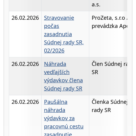
a.s.
26.02.2026
Stravovanie
ProZeta, s.r.o /
počas
prevádzka Apolk
zasadnutia
Súdnej rady SR,
02/2026
26.02.2026
Náhrada
Člen Súdnej rady
vedľajších
SR
výdavkov člena
Súdnej rady SR
26.02.2026
Paušálna
Členka Súdnej
náhrada
rady SR
výdavkov za
pracovnú cestu
zasadnutie