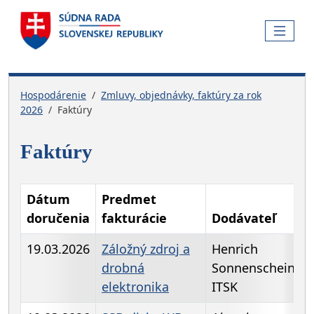
Skočiť na hlavnú navigáciu
Skočiť na obsah
Skočiť na bočnú lištu
Skočiť na pätičku
MENU
Hospodárenie
Zmluvy, objednávky, faktúry za rok
2026
Faktúry
Faktúry
Dátum
Predmet
doručenia
fakturácie
Dodávateľ
19.03.2026
Záložný zdroj a
Henrich
drobná
Sonnenschein -
elektronika
ITSK