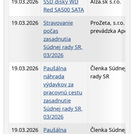
19.03.2026
SSD disky WD
Alza.sk s.r.o.
Red SA500 SATA
19.03.2026
Stravovanie
ProZeta, s.r.o. -
počas
prevádzka Apolk
zasadnutia
Súdnej rady SR,
03/2026
19.03.2026
Paušálna
Členka Súdnej
náhrada
rady SR
výdavkov za
pracovnú cestu
zasadnutie
Súdnej rady SR,
03/2026
19.03.2026
Paušálna
Členka Súdnej