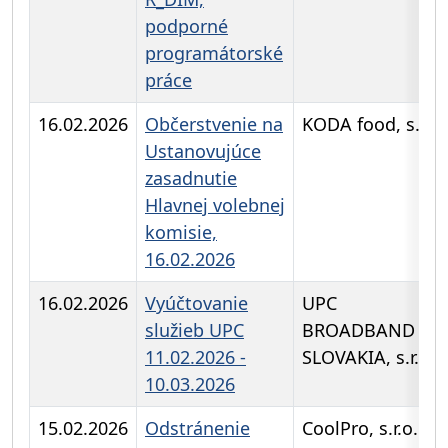
podporné
programátorské
práce
16.02.2026
Občerstvenie na
KODA food, s.r.o
Ustanovujúce
zasadnutie
Hlavnej volebnej
komisie,
16.02.2026
16.02.2026
Vyúčtovanie
UPC
služieb UPC
BROADBAND
11.02.2026 -
SLOVAKIA, s.r.o.
10.03.2026
15.02.2026
Odstránenie
CoolPro, s.r.o.