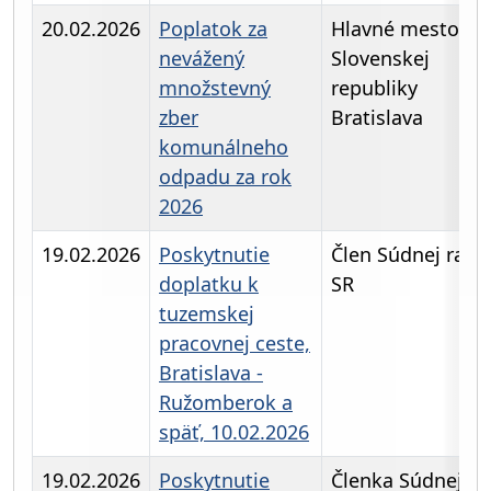
20.02.2026
Poplatok za
Hlavné mesto
nevážený
Slovenskej
množstevný
republiky
zber
Bratislava
komunálneho
odpadu za rok
2026
19.02.2026
Poskytnutie
Člen Súdnej rady
doplatku k
SR
tuzemskej
pracovnej ceste,
Bratislava -
Ružomberok a
späť, 10.02.2026
19.02.2026
Poskytnutie
Členka Súdnej