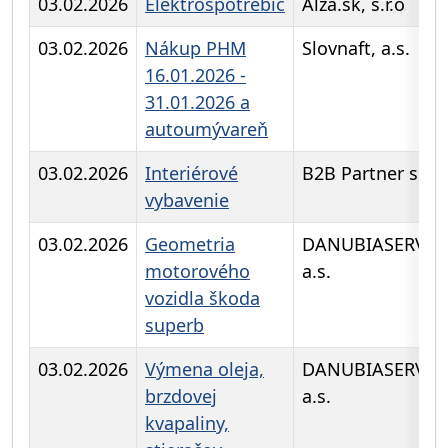
03.02.2026
Elektrospotrebič
Alza.sk, s.r.o
03.02.2026
Nákup PHM
Slovnaft, a.s.
16.01.2026 -
31.01.2026 a
autoumývareň
03.02.2026
Interiérové
B2B Partner s.r.o.
vybavenie
03.02.2026
Geometria
DANUBIASERVIC
motorového
a.s.
vozidla škoda
superb
03.02.2026
Výmena oleja,
DANUBIASERVIC
brzdovej
a.s.
kvapaliny,