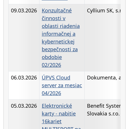
09.03.2026
Konzultačné
Cyllium SK, s.r.o.
činnosti v
oblasti riadenia
informačnej a
kybernetickej
bezpečnosti za
obdobie
02/2026
06.03.2026
ÚPVS Cloud
Dokumenta, a.s.
server za mesiac
04/2026
05.03.2026
Elektronické
Benefit Systems
karty - nabitie
Slovakia s.r.o.
16kariet
MULTISPORT na