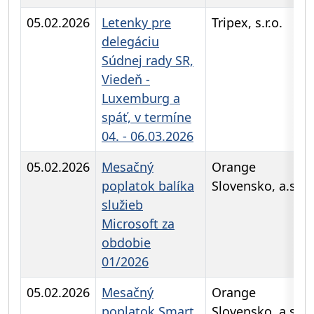
05.02.2026
Letenky pre
Tripex, s.r.o.
delegáciu
Súdnej rady SR,
Viedeň -
Luxemburg a
spáť, v termíne
04. - 06.03.2026
05.02.2026
Mesačný
Orange
poplatok balíka
Slovensko, a.s..
služieb
Microsoft za
obdobie
01/2026
05.02.2026
Mesačný
Orange
poplatok Smart
Slovensko, a.s..