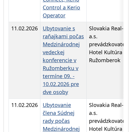
Control a Kerio
Operator
11.02.2026
Ubytovanie s
Slovakia Real-in,
raňajkami počas
a.s.
Medzinárodnej
prevádzkovateľ
vedeckej
Hotel Kultúra
konferencie v
Ružomberok
Ružomberku v
termíne 09. -
10.02.2026 pre
dve osoby
11.02.2026
Ubytovanie
Slovakia Real-in,
člena Súdnej
a.s.
rady počas
prevádzkovateľ
Medzinárodnej
Hotel Kultúra