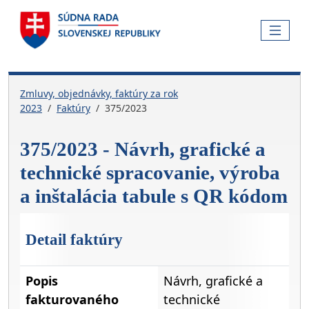
Skočiť na hlavnú navigáciu
Skočiť na obsah
Skočiť na bočnú lištu
Skočiť na pätičku
MENU
Zmluvy, objednávky, faktúry za rok
2023
Faktúry
375/2023
375/2023 - Návrh, grafické a
technické spracovanie, výroba
a inštalácia tabule s QR kódom
Detail faktúry
Popis
Návrh, grafické a
fakturovaného
technické