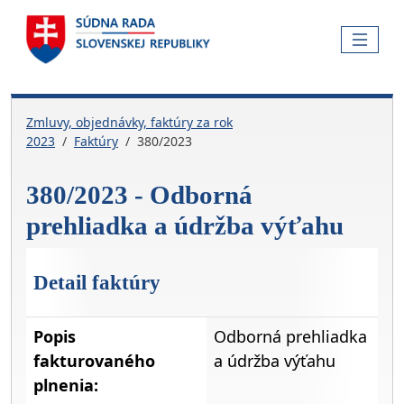
Skočiť na hlavnú navigáciu
Skočiť na obsah
Skočiť na bočnú lištu
Skočiť na pätičku
MENU
Zmluvy, objednávky, faktúry za rok
2023
Faktúry
380/2023
380/2023 - Odborná
prehliadka a údržba výťahu
Detail faktúry
Popis
Odborná prehliadka
fakturovaného
a údržba výťahu
plnenia: