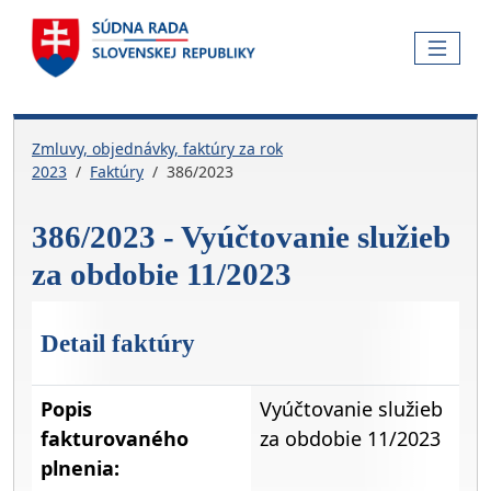
Skočiť na hlavnú navigáciu
Skočiť na obsah
Skočiť na bočnú lištu
Skočiť na pätičku
MENU
Zmluvy, objednávky, faktúry za rok
2023
Faktúry
386/2023
386/2023 - Vyúčtovanie služieb
za obdobie 11/2023
Detail faktúry
Popis
Vyúčtovanie služieb
fakturovaného
za obdobie 11/2023
plnenia: