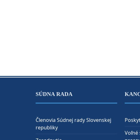
SÚDNA RADA
KAN
Členovia Súdnej rady Slovenskej
Poskyt
republiky
Voľné