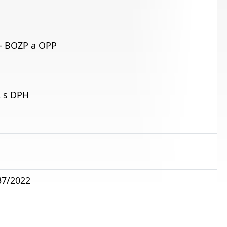
 - BOZP a OPP
R s DPH
37/2022