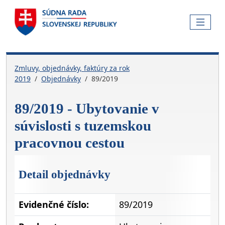
Skočiť na hlavnú navigáciu
Skočiť na obsah
Skočiť na bočnú lištu
Skočiť na pätičku
MENU
Zmluvy, objednávky, faktúry za rok
2019
Objednávky
89/2019
89/2019 - Ubytovanie v
súvislosti s tuzemskou
pracovnou cestou
Detail objednávky
Evidenčné číslo:
89/2019