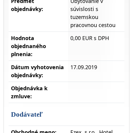
Predmet
Ubytovanie v
objednávky:
súvislosti s
tuzemskou
pracovnou cestou
Hodnota
0,00 EUR s DPH
objednaného
plnenia:
Dátum vyhotovenia
17.09.2019
objednávky:
Objednávka k
zmluve:
Dodávateľ
Obchodné meno:
Ezex, s.r.o., Hotel