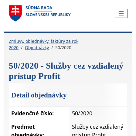
Skočiť na hlavnú navigáciu
Skočiť na obsah
Skočiť na bočnú lištu
Skočiť na pätičku
MENU
Zmluvy, objednávky, faktúry za rok
2020
Objednávky
50/2020
50/2020 - Služby cez vzdialený
prístup Profit
Detail objednávky
Evidenčné číslo:
50/2020
Predmet
Služby cez vzdialený
objednávky:
prístup Profit