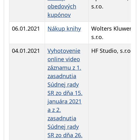
obedových
s.r.o.
kupónov
06.01.2021
Nákup knihy
Wolters Kluwer,
s.r.o.
04.01.2021
Vyhotovenie
HF Studio, s.r.o.
online video
záznamu z 1.
zasadnutia
Súdnej rady
SR zo dňa 15.
januára 2021
a z 2.
zasadnutia
Súdnej rady
SR zo dňa 26.