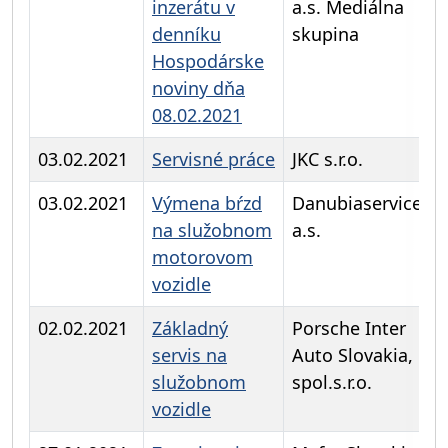
inzerátu v
a.s. Mediálna
denníku
skupina
Hospodárske
noviny dňa
08.02.2021
03.02.2021
Servisné práce
JKC s.r.o.
03.02.2021
Výmena bŕzd
Danubiaservice,
na služobnom
a.s.
motorovom
vozidle
02.02.2021
Základný
Porsche Inter
servis na
Auto Slovakia,
služobnom
spol.s.r.o.
vozidle