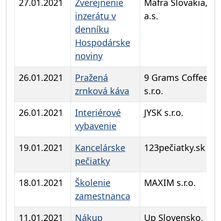
27.01.2021
Zverejnenie
Mafra Slovakia,
inzerátu v
a.s.
denníku
Hospodárske
noviny
26.01.2021
Pražená
9 Grams Coffee
zrnková káva
s.r.o.
26.01.2021
Interiérové
JYSK s.r.o.
vybavenie
19.01.2021
Kancelárske
123pečiatky.sk
pečiatky
18.01.2021
Školenie
MAXIM s.r.o.
zamestnanca
11.01.2021
Nákup
Up Slovensko,