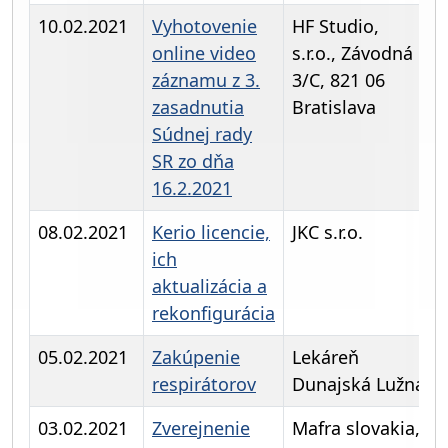
10.02.2021
Vyhotovenie
HF Studio,
online video
s.r.o., Závodná
záznamu z 3.
3/C, 821 06
zasadnutia
Bratislava
Súdnej rady
SR zo dňa
16.2.2021
08.02.2021
Kerio licencie,
JKC s.r.o.
ich
aktualizácia a
rekonfigurácia
05.02.2021
Zakúpenie
Lekáreň
respirátorov
Dunajská Lužná
03.02.2021
Zverejnenie
Mafra slovakia,