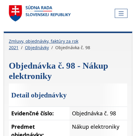
Skočiť na hlavnú navigáciu
Skočiť na obsah
Skočiť na bočnú lištu
Skočiť na pätičku
MENU
Zmluvy, objednávky, faktúry za rok
2021
Objednávky
Objednávka č. 98
Objednávka č. 98 - Nákup
elektroniky
Detail objednávky
Evidenčné číslo:
Objednávka č. 98
Predmet
Nákup elektroniky
objednávky: