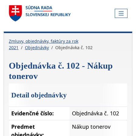
Skočiť na hlavnú navigáciu
Skočiť na obsah
Skočiť na bočnú lištu
Skočiť na pätičku
MENU
Zmluvy, objednávky, faktúry za rok
2021
Objednávky
Objednávka č. 102
Objednávka č. 102 - Nákup
tonerov
Detail objednávky
Evidenčné číslo:
Objednávka č. 102
Predmet
Nákup tonerov
objednávky: