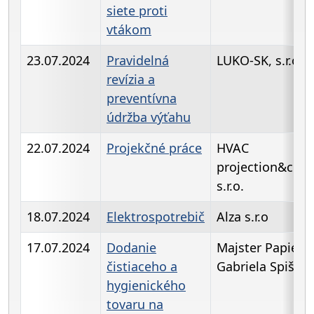
siete proti
vtákom
23.07.2024
Pravidelná
LUKO-SK, s.r.o.
revízia a
preventívna
údržba výťahu
22.07.2024
Projekčné práce
HVAC
projection&cons
s.r.o.
18.07.2024
Elektrospotrebič
Alza s.r.o
17.07.2024
Dodanie
Majster Papier -
čistiaceho a
Gabriela Spišák
hygienického
tovaru na