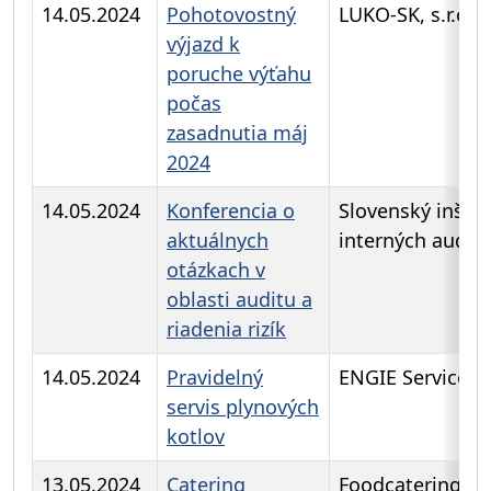
14.05.2024
Pohotovostný
LUKO-SK, s.r.o.
výjazd k
poruche výťahu
počas
zasadnutia máj
2024
14.05.2024
Konferencia o
Slovenský inštit
aktuálnych
interných audít
otázkach v
oblasti auditu a
riadenia rizík
14.05.2024
Pravidelný
ENGIE Services a
servis plynových
kotlov
13.05.2024
Catering
Foodcatering, s.r