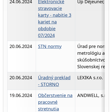
24.06.2024
Elektronické
Up Déjeuner, s.r.
stravovacie
karty - nabitie 3
kariet na
obdobie
07/2024
20.06.2024
STN normy
Úrad pre normal
metrológiu a
skúšobníctvo
Slovenskej repu
20.06.2024
Úradný preklad
LEXIKA s.r.o.
- STORNO
19.06.2024
Občerstvenie na
ANDWELL, s.r.o
pracovné
stretnutia