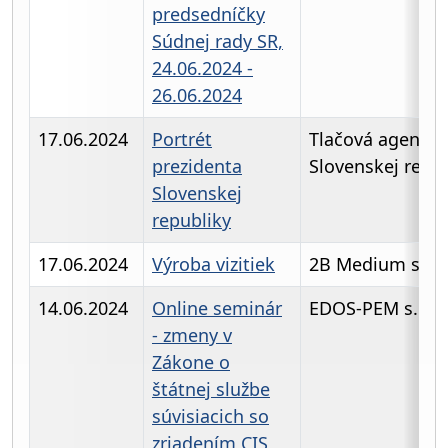
predsedníčky
Súdnej rady SR,
24.06.2024 -
26.06.2024
17.06.2024
Portrét
Tlačová agentúr
prezidenta
Slovenskej repu
Slovenskej
republiky
17.06.2024
Výroba vizitiek
2B Medium s.r.o
14.06.2024
Online seminár
EDOS-PEM s.r.o.
- zmeny v
Zákone o
štátnej službe
súvisiacich so
zriadením CIS