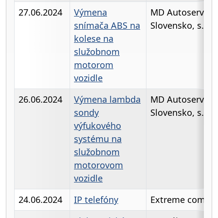
27.06.2024
Výmena
MD Autoservis
snímača ABS na
Slovensko, s.r.o
kolese na
služobnom
motorom
vozidle
26.06.2024
Výmena lambda
MD Autoservis
sondy
Slovensko, s.r.o
výfukového
systému na
služobnom
motorovom
vozidle
24.06.2024
IP telefóny
Extreme comput