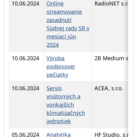
10.06.2024
Online
RadioNET s.r.o.
streamovanie
zasadnutí
Súdnej rady SR v
mesiaci jún
2024
10.06.2024
Výroba
2B Medium s.r.o
podpisovej
pečiatky
10.06.2024
Servis
ACEA, s.r.o.
vnútorných a
vonkajších
klimatizačných
jednotiek
05.06.2024
Analytika
HF Studio, s.r.o.