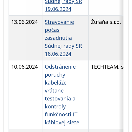
Súdnej rady SR
19.06.2024
13.06.2024
Stravovanie
Žufaňa s.r.o.
počas
zasadnutia
Súdnej rady SR
18.06.2024
10.06.2024
Odstránenie
TECHTEAM, s.r.o
poruchy
kabeláže
vrátane
testovania a
kontroly
funkčnosti IT
káblovej siete