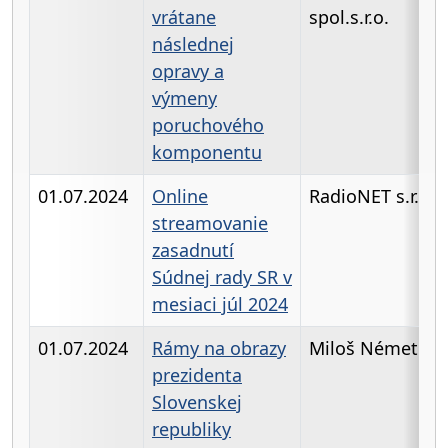
vrátane
spol.s.r.o.
následnej
opravy a
výmeny
poruchového
komponentu
01.07.2024
Online
RadioNET s.r.o.
streamovanie
zasadnutí
Súdnej rady SR v
mesiaci júl 2024
01.07.2024
Rámy na obrazy
Miloš Németh 
prezidenta
Slovenskej
republiky