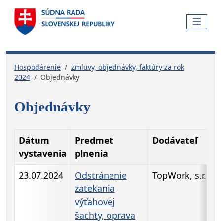
Skočiť na hlavnú navigáciu
Skočiť na obsah
Skočiť na bočnú lištu
Skočiť na pätičku
MENU
Hospodárenie
Zmluvy, objednávky, faktúry za rok
2024
Objednávky
Objednávky
Dátum
Predmet
Dodávateľ
vystavenia
plnenia
23.07.2024
Odstránenie
TopWork, s.r.o.
zatekania
výťahovej
šachty, oprava