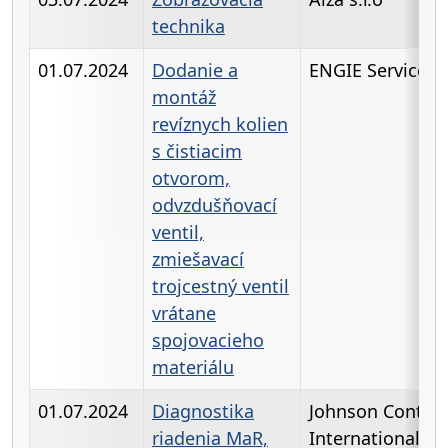
technika
01.07.2024
Dodanie a
ENGIE Services a
montáž
revíznych kolien
s čistiacim
otvorom,
odvzdušňovací
ventil,
zmiešavací
trojcestný ventil
vrátane
spojovacieho
materiálu
01.07.2024
Diagnostika
Johnson Control
riadenia MaR,
International