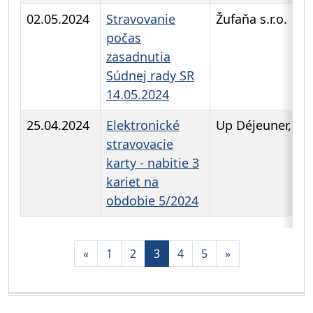
02.05.2024
Stravovanie
Žufaňa s.r.o.
počas
zasadnutia
Súdnej rady SR
14.05.2024
25.04.2024
Elektronické
Up Déjeuner, s.r.
stravovacie
karty - nabitie 3
kariet na
obdobie 5/2024
Aktuálna
«
1
2
3
4
5
»
stránka
3