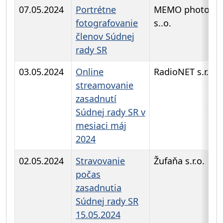
07.05.2024
Portrétne
MEMO photo ag
fotografovanie
s..o.
členov Súdnej
rady SR
03.05.2024
Online
RadioNET s.r.o.
streamovanie
zasadnutí
Súdnej rady SR v
mesiaci máj
2024
02.05.2024
Stravovanie
Žufaňa s.r.o.
počas
zasadnutia
Súdnej rady SR
15.05.2024