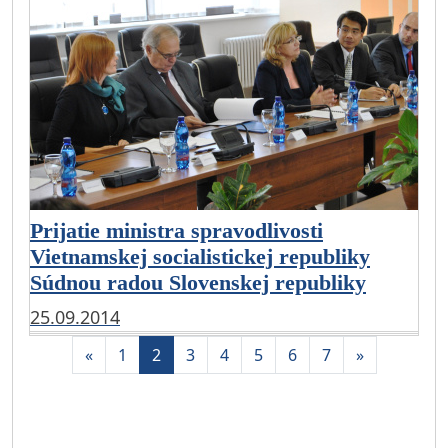
Prijatie ministra spravodlivosti
Vietnamskej socialistickej republiky
Súdnou radou Slovenskej republiky
25.09.2014
Aktuálna
«
1
2
3
4
5
6
7
»
stránka
2