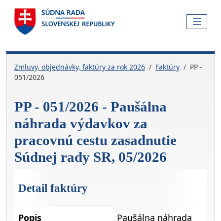
Skočiť na hlavnú navigáciu
Skočiť na obsah
Skočiť na bočnú lištu
Skočiť na pätičku
MENU
Zmluvy, objednávky, faktúry za rok 2026
Faktúry
PP -
051/2026
PP - 051/2026 - Paušálna
náhrada výdavkov za
pracovnú cestu zasadnutie
Súdnej rady SR, 05/2026
Detail faktúry
Popis
Paušálna náhrada