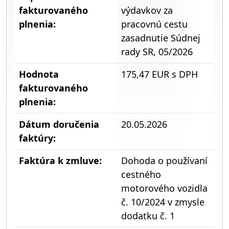
fakturovaného
výdavkov za
plnenia:
pracovnú cestu
zasadnutie Súdnej
rady SR, 05/2026
Hodnota
175,47 EUR s DPH
fakturovaného
plnenia:
Dátum doručenia
20.05.2026
faktúry:
Faktúra k zmluve:
Dohoda o používaní
cestného
motorového vozidla
č. 10/2024 v zmysle
dodatku č. 1