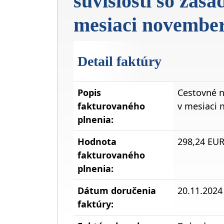
súvislosti so zas
mesiaci novembe
Detail faktúry
Popis
Cestovné n
fakturovaného
v mesiaci
plnenia:
Hodnota
298,24 EU
fakturovaného
plnenia:
Dátum doručenia
20.11.2024
faktúry: