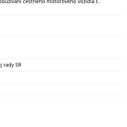
oužívaní cestného motorového vozidla č.
j rady SR