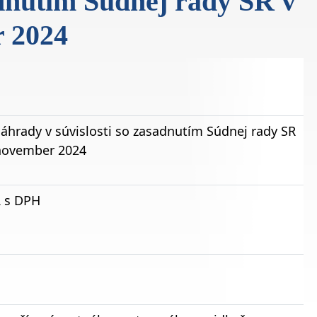
adnutím Súdnej rady SR v
r 2024
áhrady v súvislosti so zasadnutím Súdnej rady SR
 november 2024
R s DPH