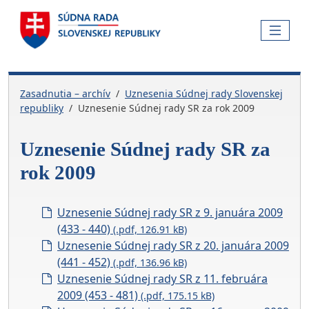
Skočiť na hlavnú navigáciu
Skočiť na obsah
Skočiť na bočnú lištu
Skočiť na pätičku
MENU
Zasadnutia – archív
Uznesenia Súdnej rady Slovenskej
republiky
Uznesenie Súdnej rady SR za rok 2009
Uznesenie Súdnej rady SR za
rok 2009
Uznesenie Súdnej rady SR z 9. januára 2009
(433 - 440)
(.pdf, 126.91 kB)
Uznesenie Súdnej rady SR z 20. januára 2009
(441 - 452)
(.pdf, 136.96 kB)
Uznesenie Súdnej rady SR z 11. februára
2009 (453 - 481)
(.pdf, 175.15 kB)