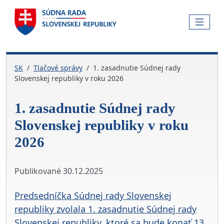
Skočiť na hlavnú navigáciu
Skočiť na obsah
Skočiť na bočnú lištu
Skočiť na pätičku
MENU
SK
Tlačové správy
1. zasadnutie Súdnej rady
Slovenskej republiky v roku 2026
1. zasadnutie Súdnej rady
Slovenskej republiky v roku
2026
Publikované
30.12.2025
Predsedníčka Súdnej rady Slovenskej
republiky zvolala 1. zasadnutie Súdnej rady
Slovenskej republiky, ktoré sa bude konať 13.