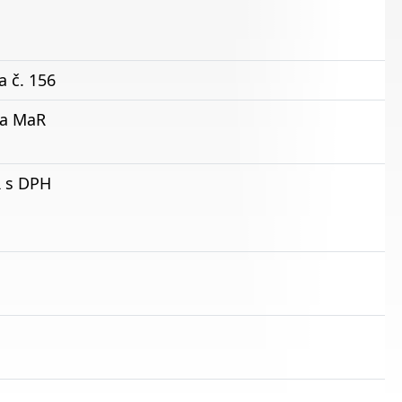
 č. 156
ka MaR
R s DPH