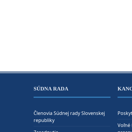
SÚDNA RADA
KAN
Členovia Súdnej rady Slovenskej
Poskyt
republiky
Voľné