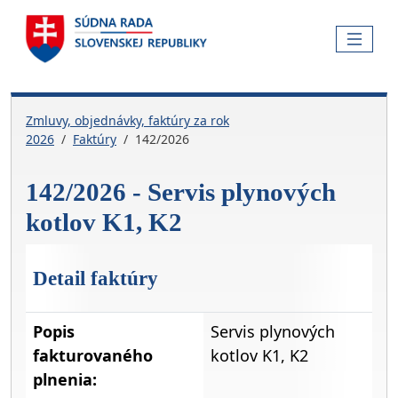
Skočiť na hlavnú navigáciu
Skočiť na obsah
Skočiť na bočnú lištu
Skočiť na pätičku
MENU
Zmluvy, objednávky, faktúry za rok
2026
Faktúry
142/2026
142/2026 - Servis plynových
kotlov K1, K2
Detail faktúry
Popis
Servis plynových
fakturovaného
kotlov K1, K2
plnenia: