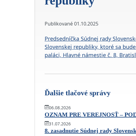
republiky
Publikované
01.10.2025
Predsedníčka Súdnej rady Slovenske
Slovenskej republiky, ktoré sa bud
paláci, Hlavné námestie č. 8, Bratis
Ďalšie tlačové správy
06.08.2026
OZNAM PRE VEREJNOSŤ – PO
31.07.2026
8. zasadnutie Súdnej rady Slovens