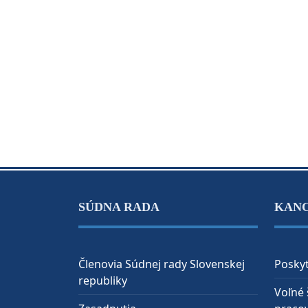
SÚDNA RADA
KAN
Členovia Súdnej rady Slovenskej
Poskyt
republiky
Voľné