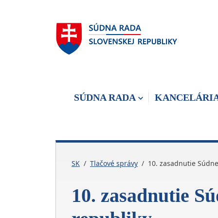
Skočiť na hlavnú navigáciu
Skočiť na obsah
Skočiť na bočnú lištu
Skočiť na pätičku
SÚDNA RADA
KANCELÁRI
SK
Tlačové správy
10. zasadnutie Súdne
10. zasadnutie Sú