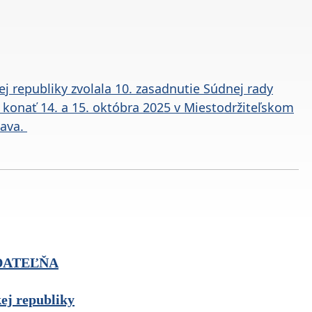
j republiky zvolala 10. zasadnutie Súdnej rady
e konať 14. a 15. októbra 2025 v Miestodržiteľskom
lava.
DATEĽŇA
kej republiky