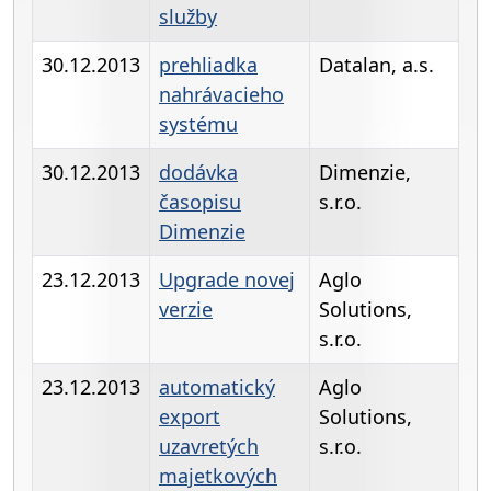
služby
30.12.2013
prehliadka
Datalan, a.s.
nahrávacieho
systému
30.12.2013
dodávka
Dimenzie,
časopisu
s.r.o.
Dimenzie
23.12.2013
Upgrade novej
Aglo
verzie
Solutions,
s.r.o.
23.12.2013
automatický
Aglo
export
Solutions,
uzavretých
s.r.o.
majetkových