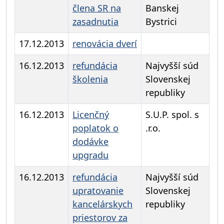
člena SR na
Banskej
zasadnutia
Bystrici
17.12.2013
renovácia dverí
16.12.2013
refundácia
Najvyšší súd
školenia
Slovenskej
republiky
16.12.2013
Licenčný
S.U.P. spol. s
poplatok o
.r.o.
dodávke
upgradu
16.12.2013
refundácia
Najvyšší súd
upratovanie
Slovenskej
kancelárskych
republiky
priestorov za