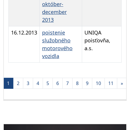
október-
december
2013
16.12.2013
poistenie
UNIQA
služobného
poisťovňa,
motorového
a.s.
vozidla
Aktuálna
1
2
3
4
5
6
7
8
9
10
11
»
stránka
1