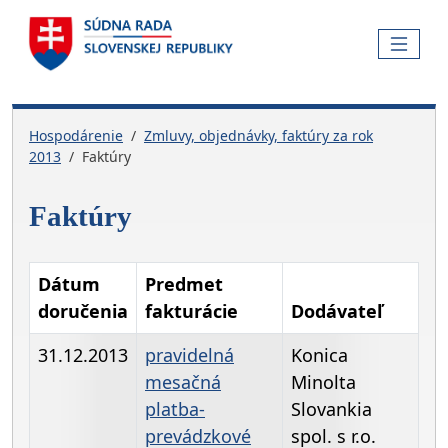
Skočiť na hlavnú navigáciu
Skočiť na obsah
Skočiť na bočnú lištu
Skočiť na pätičku
MENU
Hospodárenie
Zmluvy, objednávky, faktúry za rok
2013
Faktúry
Faktúry
Dátum
Predmet
doručenia
fakturácie
Dodávateľ
31.12.2013
pravidelná
Konica
mesačná
Minolta
platba-
Slovankia
prevádzkové
spol. s r.o.