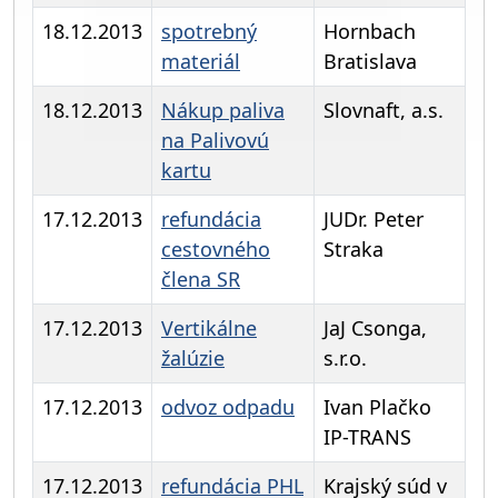
18.12.2013
spotrebný
Hornbach
materiál
Bratislava
18.12.2013
Nákup paliva
Slovnaft, a.s.
na Palivovú
kartu
17.12.2013
refundácia
JUDr. Peter
cestovného
Straka
člena SR
17.12.2013
Vertikálne
JaJ Csonga,
žalúzie
s.r.o.
17.12.2013
odvoz odpadu
Ivan Plačko
IP-TRANS
17.12.2013
refundácia PHL
Krajský súd v