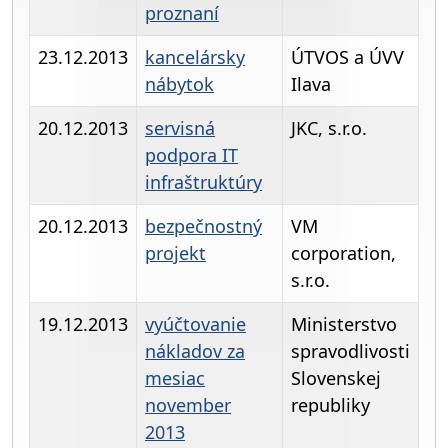
proznaní
23.12.2013
kancelársky
ÚTVOS a ÚVV
nábytok
Ilava
20.12.2013
servisná
JKC, s.r.o.
podpora IT
infraštruktúry
20.12.2013
bezpečnostný
VM
projekt
corporation,
s.r.o.
19.12.2013
vyúčtovanie
Ministerstvo
nákladov za
spravodlivosti
mesiac
Slovenskej
november
republiky
2013