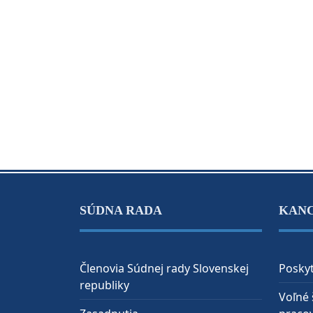
SÚDNA RADA
KAN
Členovia Súdnej rady Slovenskej
Poskyt
republiky
Voľné