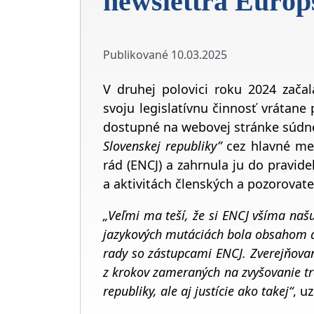
newslettra Európ
Publikované
10.03.2025
V druhej polovici roku 2024 začal
svoju legislatívnu činnosť vrátan
dostupné na webovej stránke súdn
Slovenskej republiky”
cez hlavné me
rád (ENCJ) a zahrnula ju do pravid
a aktivitách členských a pozorovat
„Veľmi ma teší, že si ENCJ všíma na
jazykových mutáciách bola obsahom aj
rady so zástupcami ENCJ. Zverejňovani
z krokov zameraných na zvyšovanie tra
republiky, ale aj justície ako takej“
, u