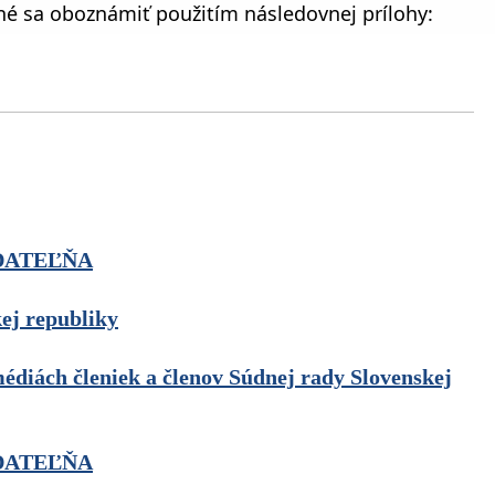
é sa oboznámiť použitím následovnej prílohy:
DATEĽŇA
kej republiky
médiách členiek a členov Súdnej rady Slovenskej
DATEĽŇA