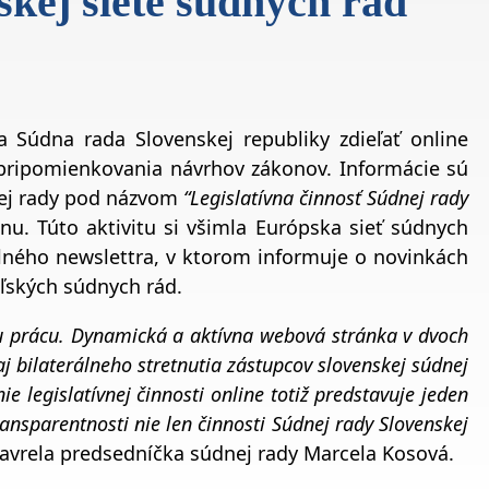
skej siete súdnych rád
a Súdna rada Slovenskej republiky zdieľať online
e pripomienkovania návrhov zákonov. Informácie sú
ej rady pod názvom
“Legislatívna činnosť Súdnej rady
nu. Túto aktivitu si všimla Európska sieť súdnych
elného newslettra, v ktorom informuje o novinkách
eľských súdnych rád.
šu prácu. Dynamická a aktívna webová stránka v dvoch
 bilaterálneho stretnutia zástupcov slovenskej súdnej
e legislatívnej činnosti online totiž predstavuje jeden
nsparentnosti nie len činnosti Súdnej rady Slovenskej
zavrela predsedníčka súdnej rady Marcela Kosová.