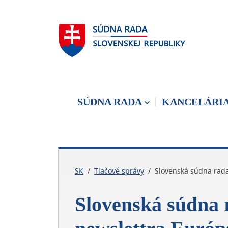
Skočiť na hlavnú navigáciu
Skočiť na obsah
Skočiť na bočnú lištu
Skočiť na pätičku
SÚDNA RADA
KANCELÁRI
SK
Tlačové správy
Slovenská súdna rada
Slovenská súdna 