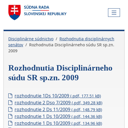
Skočiť na hlavnú navigáciu
Skočiť na obsah
Skočiť na bočnú lištu
Skočiť na pätičku
MENU
Disciplinárne súdnictvo
Rozhodnutia disciplinárnych
senátov
Rozhodnutia Disciplinárneho súdu SR sp.zn.
2009
Rozhodnutia Disciplinárneho
súdu SR sp.zn. 2009
rozhodnutie 1Ds 10/2009
(.pdf, 177.51 kB)
rozhodnutie 2 Dso 7/2009
(.pdf, 349.28 kB)
rozhodnutie 2 Ds 11/2009
(.pdf, 148.79 kB)
rozhodnutie 1 Ds 10/2009
(.pdf, 144.36 kB)
rozhodnutie 1 Ds 10/2009
(.pdf, 134.96 kB)