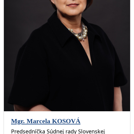
Mgr. Marcela KOSOVÁ
Predsedníčka Súdnej rady Slovenskej